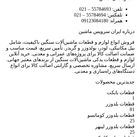
5 – 021
55784 – 021
09123084
ران سرویس ماشین
ع لوازم و قطعات ماشین‌آلات سنگین باکیفیت، شامل
ی، لودر، بولدوزر و گریدر. تأمین سریع، قیمت مناسب و
ت کالا برای پروژه‌های عمرانی و معدنی. خرید آنلاین
عات یدکی ماشین‌آلات سنگین از برندهای معتبر جهانی.
ع، مشاوره تخصصی و گارانتی اصالت کالا برای انواع
 راه‌سازی و معدنی.
 محصولات
بکت
وزر
وزر کوماتسو
وزر لیبهر