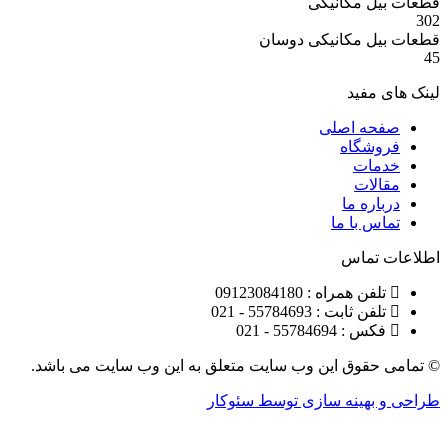
 مکانیکی
 مکانیکی دوسان
مفید
ه اصلی
شگاه
ات
ات
ره ما
 با ما
تماس
ن همراه : 09123084180
 ثابت : 55784693 - 021
 55784694 - 021
قوق این وب سایت متعلق به این وب سایت می باشد.
هینه سازی توسط سئوکار