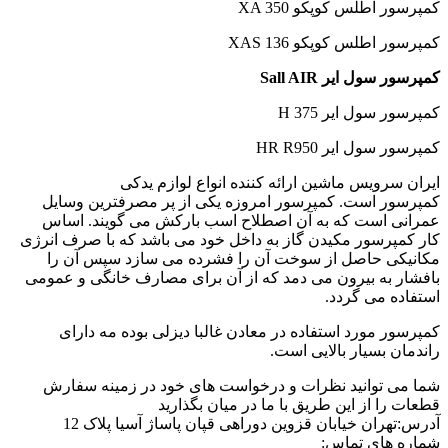
س کوپکو XA 350
 کوپکو XAS 136
یر Sall AIR
ایر H 375
یر HR R950
س ماشین ارائه کننده انواع لوازم یدکی
ست. کمپرسور امروزه یکی از پر مصرفترین وسایل
ت که به آن اصطلاح اسب بارکش می گویند. اساس
ور مکیدن گاز به داخل خود می باشد که با صرف انرژی
اصل از سوخت آن را فشرده می سازد سپس آن را
 بیرون می دمد که از آن برای مصارف خانگی و عمومی
ی گردد.
رد استفاده در معادن غالبا دیزلی بوده مه دارای
یار بالایی است.
انید نظرات و درخواست های خود در زمینه سفارش
ز این طریق با ما در میان بگذارید
 خیابان قزوین دوراهی قپان پاساژ آسیا پلاک 12
 تماس: