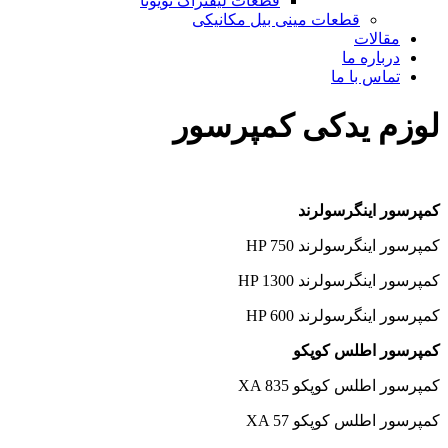
قطعات لیفتراک تویوتا
قطعات مینی بیل مکانیکی
ات
ره ما
 با ما
یدکی کمپرسور
ینگرسولرند
رسولرند HP 750
رسولرند HP 1300
رسولرند HP 600
اطلس کوپکو
س کوپکو XA 835
س کوپکو XA 57