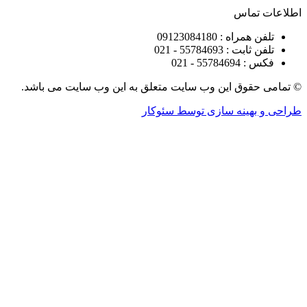
تماس
راه : 09123084180
 : 55784693 - 021
5578 - 021
قوق این وب سایت متعلق به این وب سایت می باشد.
هینه سازی توسط سئوکار