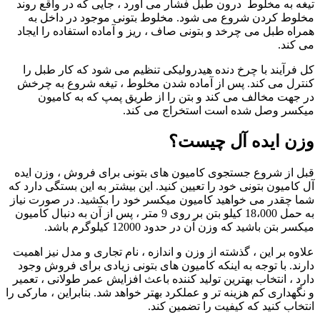
خلوط درون طبل فشار می آورد ، جایی که در واقع روند
ن شروع می شود. مخلوط بتونی موجود در داخل به
می چرخد و بتونی صاف ، ریز و آماده استفاده را ایجاد
با چرخ دنده هیدرولیکی تنظیم می شود که کار طبل را
کند. پس از آماده شدن مخلوط ، تیغه شروع به چرخش
الف می کند و بتن را از طریق پمپ که به کامیون
ل شده است استخراج می کند.
ده آل چیست؟
وع جستجوی کامیون های بتونی برای فروش ، وزن ایده
بتونی خود را تعیین کنید. این بیشتر به این بستگی دارد که
می خواهید کامیون میکسر خود را بکشید. در صورت نیاز
به حمل 18،000 کیلو بتن بر روی 9 متر ، پس از آن به دنبال کامیون
د که وزن آن در حدود 12000 کیلوگرم باشد.
ین ، گذشته از وزن و اندازه ، نام تجاری و مدل نیز اهمیت
توجه به اینکه کامیون های بتونی زیادی برای فروش وجود
خاب بهترین تولید کننده باعث افزایش عمر طولانی ، تعمیر
کم هزینه تر و عملکرد بهتر خواهد شد. بنابراین ، مارکی را
د که کیفیت را تضمین کند.