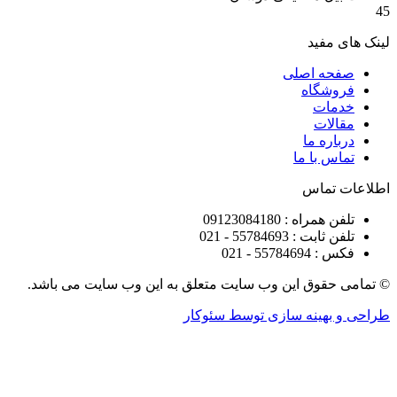
مفید
ه اصلی
شگاه
ات
ات
ره ما
 با ما
تماس
راه : 09123084180
 : 55784693 - 021
5578 - 021
قوق این وب سایت متعلق به این وب سایت می باشد.
هینه سازی توسط سئوکار