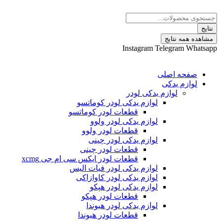
پرش
Search
به
...
محتوا
نتایج
مشاهده همه نتایج
Instagram
Telegram
Whatsapp
صفحه اصلی
لوازم یدکی
لوازم یدکی لودر
لوازم یدکی لودر کوماتسو
قطعات لودر کوماتسو
لوازم یدکی لودر ولوو
قطعات لودر ولوو
لوازم یدکی لودر چینی
قطعات لودر چینی
قطعات لودر ایکس سی ام جی xcmg
لوازم یدکی لودر فیات الیس
لوازم یدکی لودر کاوازاکی
لوازم یدکی لودر هپکو
قطعات لودر هپکو
لوازم یدکی لودر هیوندا
قطعات لودر هیوندا