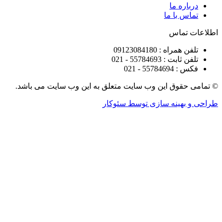
ره ما
 با ما
تماس
راه : 09123084180
 : 55784693 - 021
5578 - 021
قوق این وب سایت متعلق به این وب سایت می باشد.
هینه سازی توسط سئوکار