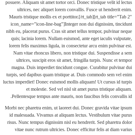
posuere. Aliquam sit amet tortor orci. Donec tristique velit i
ultrices, nec aliquet lorem convallis. Fusce ut hendrer
Mauris tristique mollis ex et porttitor.[/rt_tab][rt_tab title
icon_name=”icon-line-bag”]Integer non dui dignissim, ti
nibh eu, placerat purus. Cras sit amet tellus tempor, pulvina
quis; lacinia lorem. Nullam euismod, ante eget iaculis vul
lorem felis maximus ligula, in consectetur arcu enim pulvin
Nam vitae rhoncus libero, non tristique dui. Suspendiss
ultrices, suscipit eros sit amet, fringilla turpis. Nunc e
magna. Duis imperdiet tincidunt congue. Curabitur pulvi
turpis, sed dapibus quam tristique at. Duis commodo sem v
luctus imperdiet! Donec euismod mollis aliquam! Ut cursus id
et molestie. Sed vel nisl sit amet purus tristique 
Pellentesque tempus ante mauris, non faucibus felis conva
Morbi nec pharetra enim, ut laoreet dui. Donec gravida vita
id malesuada. Vivamus at aliquam lectus. Vestibulum vita
risus. Nunc tempus dignissim nisl eu hendrerit. Sed pharetr
vitae nunc rutrum ultricies. Donec efficitur felis at dia