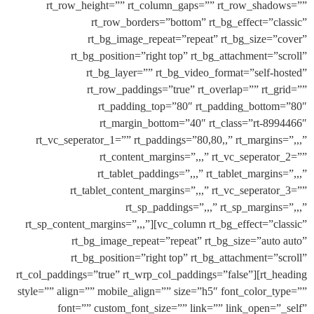
rt_row_height=”” rt_column_gaps=”” rt_row_sha
rt_row_borders=”bottom” rt_bg_effect=”c
rt_bg_image_repeat=”repeat” rt_bg_size=
rt_bg_position=”right top” rt_bg_attachment=”
rt_bg_layer=”” rt_bg_video_format=”self-
rt_row_paddings=”true” rt_overlap=”” rt_
rt_padding_top=”80″ rt_padding_bott
rt_margin_bottom=”40″ rt_class=”rt-8
rt_vc_seperator_1=”” rt_paddings=”80,80,,” rt_margin
rt_content_margins=”,,,” rt_vc_seperat
rt_tablet_paddings=”,,,” rt_tablet_margin
rt_tablet_content_margins=”,,,” rt_vc_seperat
rt_sp_paddings=”,,,” rt_sp_margin
rt_sp_content_margins=”,,,”][vc_column rt_bg_effect=”c
rt_bg_image_repeat=”repeat” rt_bg_size=”aut
rt_bg_position=”right top” rt_bg_attachment=”
rt_col_paddings=”true” rt_wrp_col_paddings=”false”][rt_
style=”” align=”” mobile_align=”” size=”h5″ font_color_
font=”” custom_font_size=”” link=”” link_open=