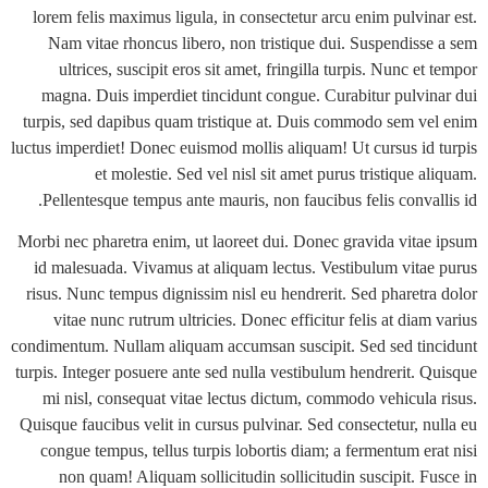
lorem felis maximus ligula, in consectetur arcu enim pulvin
Nam vitae rhoncus libero, non tristique dui. Suspendiss
ultrices, suscipit eros sit amet, fringilla turpis. Nunc e
magna. Duis imperdiet tincidunt congue. Curabitur pulvi
turpis, sed dapibus quam tristique at. Duis commodo sem v
luctus imperdiet! Donec euismod mollis aliquam! Ut cursus id
et molestie. Sed vel nisl sit amet purus tristique 
Pellentesque tempus ante mauris, non faucibus felis conva
Morbi nec pharetra enim, ut laoreet dui. Donec gravida vita
id malesuada. Vivamus at aliquam lectus. Vestibulum vita
risus. Nunc tempus dignissim nisl eu hendrerit. Sed pharetr
vitae nunc rutrum ultricies. Donec efficitur felis at dia
condimentum. Nullam aliquam accumsan suscipit. Sed sed ti
turpis. Integer posuere ante sed nulla vestibulum hendrerit. 
mi nisl, consequat vitae lectus dictum, commodo vehicula
Quisque faucibus velit in cursus pulvinar. Sed consectetur, n
congue tempus, tellus turpis lobortis diam; a fermentum er
non quam! Aliquam sollicitudin sollicitudin suscipit. F