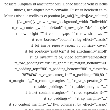
posuere. Aliquam sit amet tortor orci. Donec tristique velit i
ultrices, nec aliquet lorem convallis. Fusce ut hendrer
Mauris tristique mollis ex et porttitor.[/rt_tab][/rt_tabs][/vc
[/vc_row][vc_row rt_row_background_width=”ful
rt_row_content_width=”default” rt_row_style=”default
rt_row_height=”” rt_column_gaps=”” rt_row_sha
rt_row_borders=”bottom” rt_bg_effect=”c
rt_bg_image_repeat=”repeat” rt_bg_size=
rt_bg_position=”right top” rt_bg_attachment=”
rt_bg_layer=”” rt_bg_video_format=”self-
rt_row_paddings=”true” rt_grid=”” rt_margin_bott
rt_padding_top=”80″ rt_padding_bottom=”80″ rt_cla
3879494″ rt_vc_seperator_1=”” rt_paddings=”8
rt_margins=”,,,” rt_content_margins=”,,,” rt_vc_seperat
rt_tablet_paddings=”,,,” rt_tablet_margin
rt_tablet_content_margins=”,,,” rt_vc_seperat
rt_sp_paddings=”,,,” rt_sp_margin
rt_sp_content_margins=”,,,”][vc_column rt_bg_effect=”c