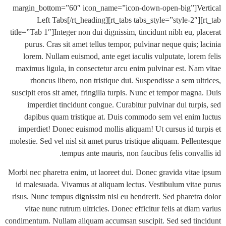
margin_bottom=”60″ icon_name=”icon-down-open-big”]V
Left Tabs[/rt_heading][rt_tabs tabs_style=”style-2″]
title=”Tab 1″]Integer non dui dignissim, tincidunt nibh eu, p
purus. Cras sit amet tellus tempor, pulvinar neque quis;
lorem. Nullam euismod, ante eget iaculis vulputate, lore
maximus ligula, in consectetur arcu enim pulvinar est. Na
rhoncus libero, non tristique dui. Suspendisse a sem u
suscipit eros sit amet, fringilla turpis. Nunc et tempor mag
imperdiet tincidunt congue. Curabitur pulvinar dui turp
dapibus quam tristique at. Duis commodo sem vel enim
imperdiet! Donec euismod mollis aliquam! Ut cursus id tu
molestie. Sed vel nisl sit amet purus tristique aliquam. Pell
tempus ante mauris, non faucibus felis conva
Morbi nec pharetra enim, ut laoreet dui. Donec gravida vita
id malesuada. Vivamus at aliquam lectus. Vestibulum vita
risus. Nunc tempus dignissim nisl eu hendrerit. Sed pharetr
vitae nunc rutrum ultricies. Donec efficitur felis at dia
condimentum. Nullam aliquam accumsan suscipit. Sed sed ti