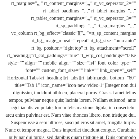
rt_margins=”,,,” rt_content_margins=”,,,” rt_vc_seperat
rt_tablet_paddings=”,,,” rt_tablet_margin
rt_tablet_content_margins=”,,,” rt_vc_seperat
rt_sp_paddings=”,,,” rt_sp_margin
rt_sp_content_margins=”,,,”][vc_column rt_bg_effect=”classic”
rt_bg_image_repeat=”repeat” rt_bg_size=”aut
rt_bg_position=”right top” rt_bg_attachment=”
rt_col_paddings=”true” rt_wrp_col_paddings=”false”][rt_heading
style=”” align=”” mobile_align=”” size=”h4″ font_color_
font=”” custom_font_size=”” link=”” link_open=
margin_bottom=”60″]Horizontal Tabs[/rt_heading][rt_tabs][rt_tab
title=”Tab 1″ icon_name=”icon-new-video-1″]Integer 
dignissim, tincidunt nibh eu, placerat purus. Cras sit ame
tempor, pulvinar neque quis; lacinia lorem. Nullam euismo
eget iaculis vulputate, lorem felis maximus ligula, in con
arcu enim pulvinar est. Nam vitae rhoncus libero, non tristiq
Suspendisse a sem ultrices, suscipit eros sit amet, fringilla
Nunc et tempor magna. Duis imperdiet tincidunt congue. Cu
pulvinar dui turpis, sed dapibus quam tristique at. Duis 