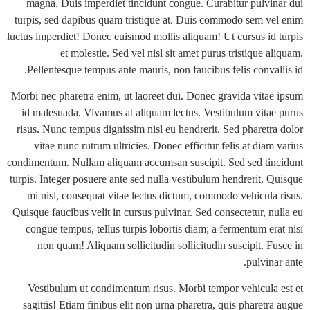
magna. Duis imperdiet tincidunt congue. Curabitur pulvi
turpis, sed dapibus quam tristique at. Duis commodo sem v
luctus imperdiet! Donec euismod mollis aliquam! Ut cursus id
et molestie. Sed vel nisl sit amet purus tristique 
Pellentesque tempus ante mauris, non faucibus felis conva
Morbi nec pharetra enim, ut laoreet dui. Donec gravida vita
id malesuada. Vivamus at aliquam lectus. Vestibulum vita
risus. Nunc tempus dignissim nisl eu hendrerit. Sed pharetr
vitae nunc rutrum ultricies. Donec efficitur felis at dia
condimentum. Nullam aliquam accumsan suscipit. Sed sed ti
turpis. Integer posuere ante sed nulla vestibulum hendrerit. 
mi nisl, consequat vitae lectus dictum, commodo vehicula
Quisque faucibus velit in cursus pulvinar. Sed consectetur, n
congue tempus, tellus turpis lobortis diam; a fermentum er
non quam! Aliquam sollicitudin sollicitudin suscipit. F
pulvin
Vestibulum ut condimentum risus. Morbi tempor vehicula
sagittis! Etiam finibus elit non urna pharetra, quis pharet