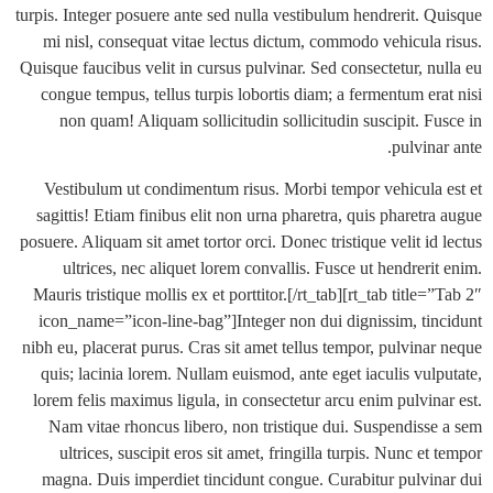
turpis. Integer posuere ante sed nulla vestibulum hendrerit. 
mi nisl, consequat vitae lectus dictum, commodo vehicula
Quisque faucibus velit in cursus pulvinar. Sed consectetur, n
congue tempus, tellus turpis lobortis diam; a fermentum er
non quam! Aliquam sollicitudin sollicitudin suscipit. F
pulvin
Vestibulum ut condimentum risus. Morbi tempor vehicula
sagittis! Etiam finibus elit non urna pharetra, quis pharet
posuere. Aliquam sit amet tortor orci. Donec tristique velit i
ultrices, nec aliquet lorem convallis. Fusce ut hendrer
Mauris tristique mollis ex et porttitor.[/rt_tab][rt_tab title
icon_name=”icon-line-bag”]Integer non dui dignissim, ti
nibh eu, placerat purus. Cras sit amet tellus tempor, pulvina
quis; lacinia lorem. Nullam euismod, ante eget iaculis vul
lorem felis maximus ligula, in consectetur arcu enim pulvin
Nam vitae rhoncus libero, non tristique dui. Suspendiss
ultrices, suscipit eros sit amet, fringilla turpis. Nunc e
magna. Duis imperdiet tincidunt congue. Curabitur pulvi