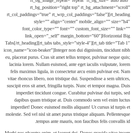
rt_bg_image_repeat=”repeat” rt_bg_size=”aut
rt_bg_position=”right top” rt_bg_attachment=”
rt_col_paddings=”true” rt_wrp_col_paddings=”false”][rt_
style=”” align=”center” mobile_align=”” si
font_color_type=”” font=”” custom_font_size=”” 
link_open=”_self” margin_bottom=”60″]Horizon
Tabs[/rt_heading][rt_tabs tabs_style=”style-4″][rt_tab title=
icon_name=”icon-beaker”]Integer non dui dignissim, tincidu
eu, placerat purus. Cras sit amet tellus tempor, pulvinar neq
lacinia lorem. Nullam euismod, ante eget iaculis vulputate
felis maximus ligula, in consectetur arcu enim pulvinar e
vitae rhoncus libero, non tristique dui. Suspendisse a sem u
suscipit eros sit amet, fringilla turpis. Nunc et tempor mag
imperdiet tincidunt congue. Curabitur pulvinar dui turp
dapibus quam tristique at. Duis commodo sem vel enim
imperdiet! Donec euismod mollis aliquam! Ut cursus id tu
molestie. Sed vel nisl sit amet purus tristique aliquam. Pell
tempus ante mauris, non faucibus felis conva
Morbi nec pharetra enim, ut laoreet dui. Donec gravida vita