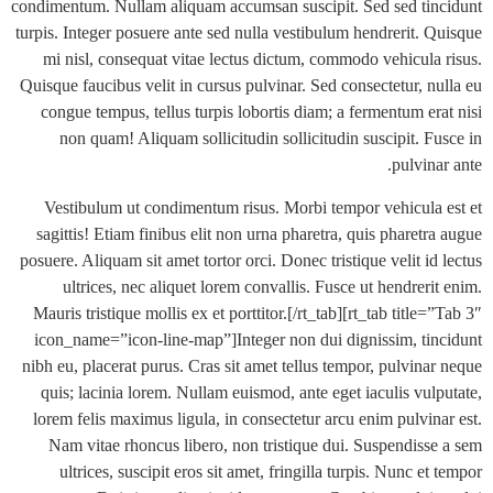
condimentum. Nullam aliquam accumsan suscipit. Sed sed ti
turpis. Integer posuere ante sed nulla vestibulum hendrerit. 
mi nisl, consequat vitae lectus dictum, commodo vehicula
Quisque faucibus velit in cursus pulvinar. Sed consectetur, n
congue tempus, tellus turpis lobortis diam; a fermentum er
non quam! Aliquam sollicitudin sollicitudin suscipit. F
pulvin
Vestibulum ut condimentum risus. Morbi tempor vehicula
sagittis! Etiam finibus elit non urna pharetra, quis pharet
posuere. Aliquam sit amet tortor orci. Donec tristique velit i
ultrices, nec aliquet lorem convallis. Fusce ut hendrer
Mauris tristique mollis ex et porttitor.[/rt_tab][rt_tab title
icon_name=”icon-line-map”]Integer non dui dignissim, ti
nibh eu, placerat purus. Cras sit amet tellus tempor, pulvina
quis; lacinia lorem. Nullam euismod, ante eget iaculis vul
lorem felis maximus ligula, in consectetur arcu enim pulvin
Nam vitae rhoncus libero, non tristique dui. Suspendiss
ultrices, suscipit eros sit amet, fringilla turpis. Nunc e