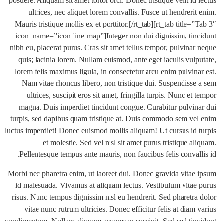
posuere. Aliquam sit amet tortor orci. Donec tristique velit i
ultrices, nec aliquet lorem convallis. Fusce ut hendrer
Mauris tristique mollis ex et porttitor.[/rt_tab][rt_tab title
icon_name=”icon-line-map”]Integer non dui dignissim, ti
nibh eu, placerat purus. Cras sit amet tellus tempor, pulvina
quis; lacinia lorem. Nullam euismod, ante eget iaculis vul
lorem felis maximus ligula, in consectetur arcu enim pulvin
Nam vitae rhoncus libero, non tristique dui. Suspendiss
ultrices, suscipit eros sit amet, fringilla turpis. Nunc e
magna. Duis imperdiet tincidunt congue. Curabitur pulvi
turpis, sed dapibus quam tristique at. Duis commodo sem v
luctus imperdiet! Donec euismod mollis aliquam! Ut cursus id
et molestie. Sed vel nisl sit amet purus tristique 
Pellentesque tempus ante mauris, non faucibus felis conva
Morbi nec pharetra enim, ut laoreet dui. Donec gravida vita
id malesuada. Vivamus at aliquam lectus. Vestibulum vita
risus. Nunc tempus dignissim nisl eu hendrerit. Sed pharetr
vitae nunc rutrum ultricies. Donec efficitur felis at dia
condimentum. Nullam aliquam accumsan suscipit. Sed sed ti