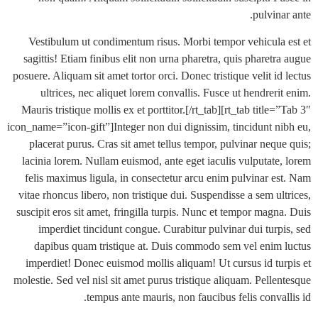
pulvin
Vestibulum ut condimentum risus. Morbi tempor vehicula
sagittis! Etiam finibus elit non urna pharetra, quis pharet
posuere. Aliquam sit amet tortor orci. Donec tristique velit i
ultrices, nec aliquet lorem convallis. Fusce ut hendrer
Mauris tristique mollis ex et porttitor.[/rt_tab][rt_tab title
icon_name=”icon-gift”]Integer non dui dignissim, tincidunt n
placerat purus. Cras sit amet tellus tempor, pulvinar neq
lacinia lorem. Nullam euismod, ante eget iaculis vulputate
felis maximus ligula, in consectetur arcu enim pulvinar e
vitae rhoncus libero, non tristique dui. Suspendisse a sem u
suscipit eros sit amet, fringilla turpis. Nunc et tempor mag
imperdiet tincidunt congue. Curabitur pulvinar dui turp
dapibus quam tristique at. Duis commodo sem vel enim
imperdiet! Donec euismod mollis aliquam! Ut cursus id tu
molestie. Sed vel nisl sit amet purus tristique aliquam. Pell
tempus ante mauris, non faucibus felis conva