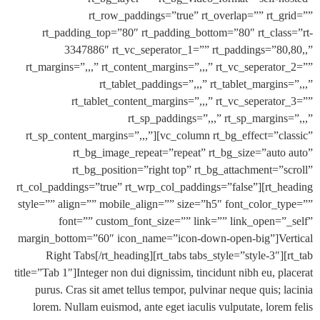
rt_row_paddings=”true” rt_overlap=”” rt_
rt_padding_top=”80″ rt_padding_bottom=”80″ rt_cla
3347886″ rt_vc_seperator_1=”” rt_paddings=”8
rt_margins=”,,,” rt_content_margins=”,,,” rt_vc_seperat
rt_tablet_paddings=”,,,” rt_tablet_margin
rt_tablet_content_margins=”,,,” rt_vc_seperat
rt_sp_paddings=”,,,” rt_sp_margin
rt_sp_content_margins=”,,,”][vc_column rt_bg_effect=”c
rt_bg_image_repeat=”repeat” rt_bg_size=”aut
rt_bg_position=”right top” rt_bg_attachment=”
rt_col_paddings=”true” rt_wrp_col_paddings=”false”][rt_
style=”” align=”” mobile_align=”” size=”h5″ font_color_
font=”” custom_font_size=”” link=”” link_open=
margin_bottom=”60″ icon_name=”icon-down-open-big”]V
Right Tabs[/rt_heading][rt_tabs tabs_style=”style-3″]
title=”Tab 1″]Integer non dui dignissim, tincidunt nibh eu, p
purus. Cras sit amet tellus tempor, pulvinar neque quis;
lorem. Nullam euismod, ante eget iaculis vulputate, lore