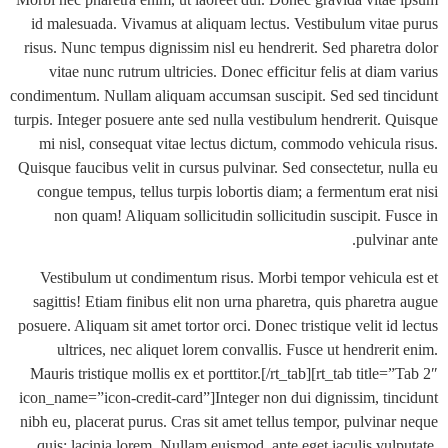
id malesuada. Vivamus at aliquam lectus. Vestibulum vita
risus. Nunc tempus dignissim nisl eu hendrerit. Sed pharetr
vitae nunc rutrum ultricies. Donec efficitur felis at dia
condimentum. Nullam aliquam accumsan suscipit. Sed sed ti
turpis. Integer posuere ante sed nulla vestibulum hendrerit. 
mi nisl, consequat vitae lectus dictum, commodo vehicula
Quisque faucibus velit in cursus pulvinar. Sed consectetur, n
congue tempus, tellus turpis lobortis diam; a fermentum er
non quam! Aliquam sollicitudin sollicitudin suscipit. F
pulvin
Vestibulum ut condimentum risus. Morbi tempor vehicula
sagittis! Etiam finibus elit non urna pharetra, quis pharet
posuere. Aliquam sit amet tortor orci. Donec tristique velit i
ultrices, nec aliquet lorem convallis. Fusce ut hendrer
Mauris tristique mollis ex et porttitor.[/rt_tab][rt_tab title
icon_name=”icon-credit-card”]Integer non dui dignissim, ti
nibh eu, placerat purus. Cras sit amet tellus tempor, pulvina
quis; lacinia lorem. Nullam euismod, ante eget iaculis vul