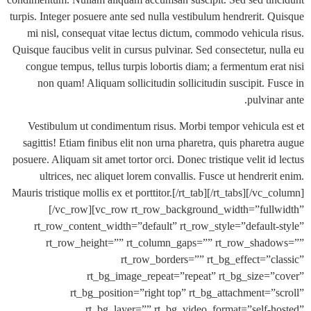
turpis. Integer posuere ante sed nulla vestibulum hendrerit. 
mi nisl, consequat vitae lectus dictum, commodo vehicula
Quisque faucibus velit in cursus pulvinar. Sed consectetur, n
congue tempus, tellus turpis lobortis diam; a fermentum er
non quam! Aliquam sollicitudin sollicitudin suscipit. F
pulvin
Vestibulum ut condimentum risus. Morbi tempor vehicula
sagittis! Etiam finibus elit non urna pharetra, quis pharet
posuere. Aliquam sit amet tortor orci. Donec tristique velit i
ultrices, nec aliquet lorem convallis. Fusce ut hendrer
Mauris tristique mollis ex et porttitor.[/rt_tab][/rt_tabs][/vc
[/vc_row][vc_row rt_row_background_width=”ful
rt_row_content_width=”default” rt_row_style=”default
rt_row_height=”” rt_column_gaps=”” rt_row_sha
rt_row_borders=”” rt_bg_effect=”c
rt_bg_image_repeat=”repeat” rt_bg_size=
rt_bg_position=”right top” rt_bg_attachment=”
rt_bg_layer=”” rt_bg_video_format=”self-