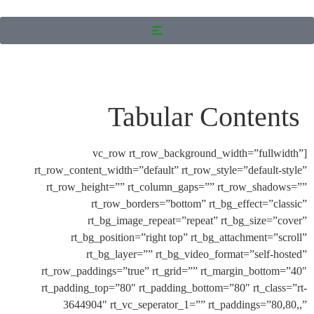
Tabular Conten
[vc_row rt_row_background_width=”full
rt_row_content_width=”default” rt_row_style=”default
rt_row_height=”” rt_column_gaps=”” rt_row_sha
rt_row_borders=”bottom” rt_bg_effect=”c
rt_bg_image_repeat=”repeat” rt_bg_size=
rt_bg_position=”right top” rt_bg_attachment=”
rt_bg_layer=”” rt_bg_video_format=”self-
rt_row_paddings=”true” rt_grid=”” rt_margin_bott
rt_padding_top=”80″ rt_padding_bottom=”80″ rt_cla
3644904″ rt_vc_seperator_1=”” rt_paddings=”8