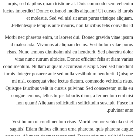
turpis, sed dapibus quam tristique at. Duis commodo sem v
luctus imperdiet! Donec euismod mollis aliquam! Ut cursus id
et molestie. Sed vel nisl sit amet purus tristique 
Pellentesque tempus ante mauris, non faucibus felis conva
Morbi nec pharetra enim, ut laoreet dui. Donec gravida vita
id malesuada. Vivamus at aliquam lectus. Vestibulum vita
risus. Nunc tempus dignissim nisl eu hendrerit. Sed pharetr
vitae nunc rutrum ultricies. Donec efficitur felis at dia
condimentum. Nullam aliquam accumsan suscipit. Sed sed ti
turpis. Integer posuere ante sed nulla vestibulum hendrerit. 
mi nisl, consequat vitae lectus dictum, commodo vehicula
Quisque faucibus velit in cursus pulvinar. Sed consectetur, n
congue tempus, tellus turpis lobortis diam; a fermentum er
non quam! Aliquam sollicitudin sollicitudin suscipit. F
pulvin
Vestibulum ut condimentum risus. Morbi tempor vehicula
sagittis! Etiam finibus elit non urna pharetra, quis pharet