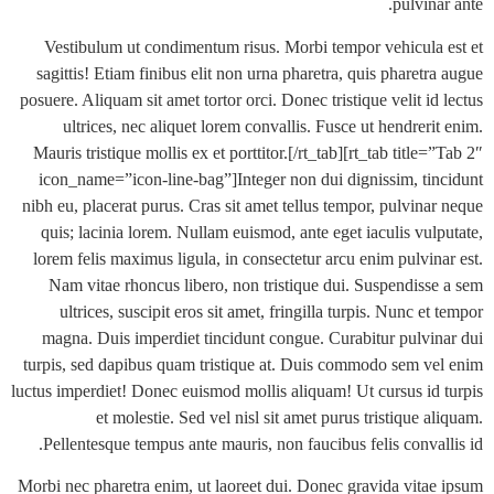
pulvin
Vestibulum ut condimentum risus. Morbi tempor vehicula
sagittis! Etiam finibus elit non urna pharetra, quis pharet
posuere. Aliquam sit amet tortor orci. Donec tristique velit i
ultrices, nec aliquet lorem convallis. Fusce ut hendrer
Mauris tristique mollis ex et porttitor.[/rt_tab][rt_tab title
icon_name=”icon-line-bag”]Integer non dui dignissim, ti
nibh eu, placerat purus. Cras sit amet tellus tempor, pulvina
quis; lacinia lorem. Nullam euismod, ante eget iaculis vul
lorem felis maximus ligula, in consectetur arcu enim pulvin
Nam vitae rhoncus libero, non tristique dui. Suspendiss
ultrices, suscipit eros sit amet, fringilla turpis. Nunc e
magna. Duis imperdiet tincidunt congue. Curabitur pulvi
turpis, sed dapibus quam tristique at. Duis commodo sem v
luctus imperdiet! Donec euismod mollis aliquam! Ut cursus id
et molestie. Sed vel nisl sit amet purus tristique 
Pellentesque tempus ante mauris, non faucibus felis conva
Morbi nec pharetra enim, ut laoreet dui. Donec gravida vita