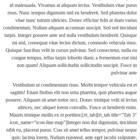
id malesuada. Vivamus at aliquam lectus. Vestibulum vita
risus. Nunc tempus dignissim nisl eu hendrerit. Sed pharetr
vitae nunc rutrum ultricies. Donec efficitur felis at dia
condimentum. Nullam aliquam accumsan suscipit. Sed sed ti
turpis. Integer posuere ante sed nulla vestibulum hendrerit. 
mi nisl, consequat vitae lectus dictum, commodo vehicula
Quisque faucibus velit in cursus pulvinar. Sed consectetur, n
congue tempus, tellus turpis lobortis diam; a fermentum er
non quam! Aliquam sollicitudin sollicitudin suscipit. F
pulvin
Vestibulum ut condimentum risus. Morbi tempor vehicula
sagittis! Etiam finibus elit non urna pharetra, quis pharet
posuere. Aliquam sit amet tortor orci. Donec tristique velit i
ultrices, nec aliquet lorem convallis. Fusce ut hendrer
Mauris tristique mollis ex et porttitor.[/rt_tab][rt_tab title
icon_name=”icon-line-map”]Integer non dui dignissim, ti
nibh eu, placerat purus. Cras sit amet tellus tempor, pulvina
quis; lacinia lorem. Nullam euismod, ante eget iaculis vul