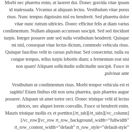
Morbi nec pharetra enim, ut laoreet dui. Donec gravida vita
id malesuada. Vivamus at aliquam lectus. Vestibulum vita
risus. Nunc tempus dignissim nisl eu hendrerit. Sed pharetr
vitae nunc rutrum ultricies. Donec efficitur felis at dia
condimentum. Nullam aliquam accumsan suscipit. Sed sed ti
turpis. Integer posuere ante sed nulla vestibulum hendrerit. 
mi nisl, consequat vitae lectus dictum, commodo vehicula
Quisque faucibus velit in cursus pulvinar. Sed consectetur, n
congue tempus, tellus turpis lobortis diam; a fermentum er
non quam! Aliquam sollicitudin sollicitudin suscipit. F
pulvin
Vestibulum ut condimentum risus. Morbi tempor vehicula
sagittis! Etiam finibus elit non urna pharetra, quis pharet
posuere. Aliquam sit amet tortor orci. Donec tristique velit i
ultrices, nec aliquet lorem convallis. Fusce ut hendrer
Mauris tristique mollis ex et porttitor.[/rt_tab][/rt_tabs][/vc
[/vc_row][vc_row rt_row_background_width=”ful
rt_row_content_width=”default” rt_row_style=”default