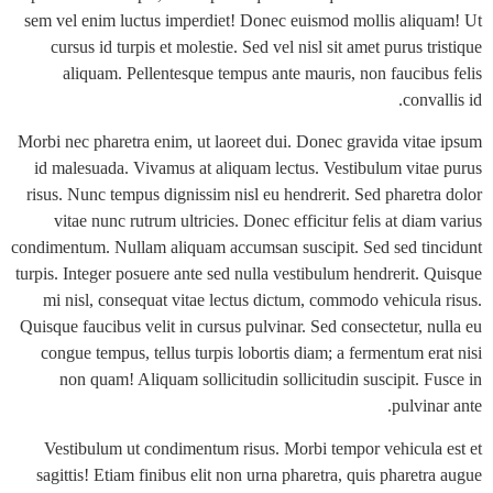
sem vel enim luctus imperdiet! Donec euismod mollis aliq
cursus id turpis et molestie. Sed vel nisl sit amet purus t
aliquam. Pellentesque tempus ante mauris, non faucibu
conva
Morbi nec pharetra enim, ut laoreet dui. Donec gravida vita
id malesuada. Vivamus at aliquam lectus. Vestibulum vita
risus. Nunc tempus dignissim nisl eu hendrerit. Sed pharetr
vitae nunc rutrum ultricies. Donec efficitur felis at dia
condimentum. Nullam aliquam accumsan suscipit. Sed sed ti
turpis. Integer posuere ante sed nulla vestibulum hendrerit. 
mi nisl, consequat vitae lectus dictum, commodo vehicula
Quisque faucibus velit in cursus pulvinar. Sed consectetur, n
congue tempus, tellus turpis lobortis diam; a fermentum er
non quam! Aliquam sollicitudin sollicitudin suscipit. F
pulvin
Vestibulum ut condimentum risus. Morbi tempor vehicula
sagittis! Etiam finibus elit non urna pharetra, quis pharet