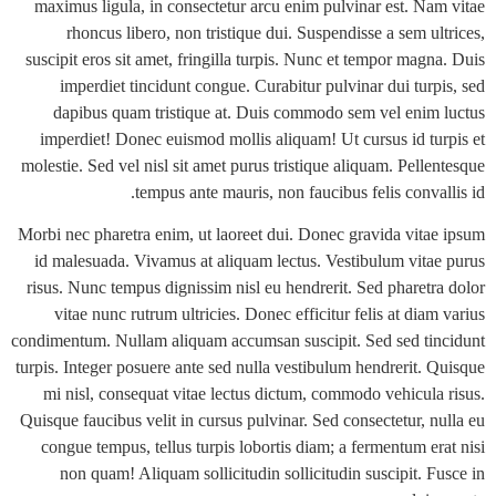
maximus ligula, in consectetur arcu enim pulvinar est. Na
rhoncus libero, non tristique dui. Suspendisse a sem u
suscipit eros sit amet, fringilla turpis. Nunc et tempor mag
imperdiet tincidunt congue. Curabitur pulvinar dui turp
dapibus quam tristique at. Duis commodo sem vel enim
imperdiet! Donec euismod mollis aliquam! Ut cursus id tu
molestie. Sed vel nisl sit amet purus tristique aliquam. Pell
tempus ante mauris, non faucibus felis conva
Morbi nec pharetra enim, ut laoreet dui. Donec gravida vita
id malesuada. Vivamus at aliquam lectus. Vestibulum vita
risus. Nunc tempus dignissim nisl eu hendrerit. Sed pharetr
vitae nunc rutrum ultricies. Donec efficitur felis at dia
condimentum. Nullam aliquam accumsan suscipit. Sed sed ti
turpis. Integer posuere ante sed nulla vestibulum hendrerit. 
mi nisl, consequat vitae lectus dictum, commodo vehicula
Quisque faucibus velit in cursus pulvinar. Sed consectetur, n
congue tempus, tellus turpis lobortis diam; a fermentum er
non quam! Aliquam sollicitudin sollicitudin suscipit. F