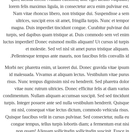
lorem felis maximus ligula, in consectetur arcu enim pulvin
Nam vitae rhoncus libero, non tristique dui. Suspendiss
ultrices, suscipit eros sit amet, fringilla turpis. Nunc e
magna. Duis imperdiet tincidunt congue. Curabitur pulvi
turpis, sed dapibus quam tristique at. Duis commodo sem v
luctus imperdiet! Donec euismod mollis aliquam! Ut cursus id
et molestie. Sed vel nisl sit amet purus tristique 
Pellentesque tempus ante mauris, non faucibus felis conva
Morbi nec pharetra enim, ut laoreet dui. Donec gravida vita
id malesuada. Vivamus at aliquam lectus. Vestibulum vita
risus. Nunc tempus dignissim nisl eu hendrerit. Sed pharetr
vitae nunc rutrum ultricies. Donec efficitur felis at dia
condimentum. Nullam aliquam accumsan suscipit. Sed sed ti
turpis. Integer posuere ante sed nulla vestibulum hendrerit. 
mi nisl, consequat vitae lectus dictum, commodo vehicula
Quisque faucibus velit in cursus pulvinar. Sed consectetur, n
congue tempus, tellus turpis lobortis diam; a fermentum er
non quam! Aliquam sollicitudin sollicitudin suscipit. F