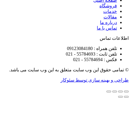
ه اصلی
شگاه
ات
ات
ره ما
 با ما
تماس
راه : 09123084180
 : 55784693 - 021
5578 - 021
قوق این وب سایت متعلق به این وب سایت می باشد.
هینه سازی توسط سئوکار