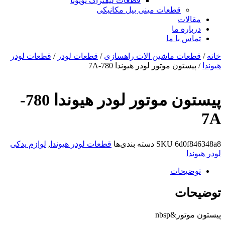
قطعات لیفتراک تویوتا
قطعات مینی بیل مکانیکی
ات
ره ما
 با ما
ات ماشین الات راهسازی
/
قطعات لودر
/
قطعات لودر
ون موتور لودر هیوندا 780-7A
پیستون موتور لودر هیوندا 780-
6d0
SKU
دسته بندی‌ها
قطعات لودر هیوندا
,
لوازم یدکی
یحات
ات
ر&nbsp