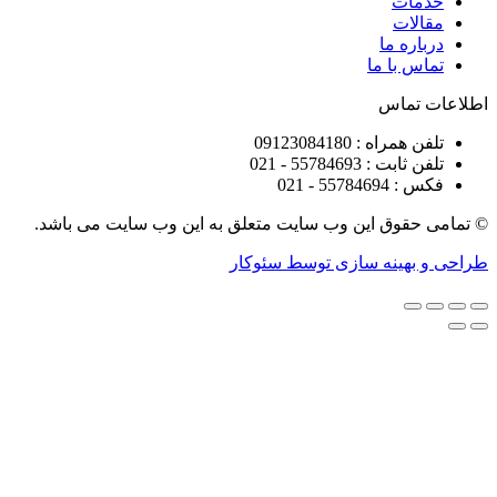
ات
ات
ره ما
 با ما
تماس
راه : 09123084180
 : 55784693 - 021
5578 - 021
قوق این وب سایت متعلق به این وب سایت می باشد.
هینه سازی توسط سئوکار