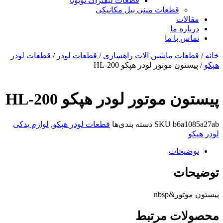
قطعات لیفتراک تویوتا
قطعات مینی بیل مکانیکی
ات
ره ما
 با ما
ات ماشین الات راهسازی
/
قطعات لودر
/
قطعات لودر
ن موتور لودر هپکو HL-200
 موتور لودر هپکو HL-200
b6a
SKU
دسته بندی‌ها
قطعات لودر هپکو
,
لوازم یدکی
یحات
ات
ر&nbsp
ات مرتبط