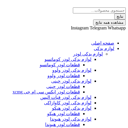
پرش
Search
به
...
محتوا
نتایج
مشاهده همه نتایج
Instagram
Telegram
Whatsapp
صفحه اصلی
لوازم یدکی
لوازم یدکی لودر
لوازم یدکی لودر کوماتسو
قطعات لودر کوماتسو
لوازم یدکی لودر ولوو
قطعات لودر ولوو
لوازم یدکی لودر چینی
قطعات لودر چینی
قطعات لودر ایکس سی ام جی xcmg
لوازم یدکی لودر فیات الیس
لوازم یدکی لودر کاوازاکی
لوازم یدکی لودر هپکو
قطعات لودر هپکو
لوازم یدکی لودر هیوندا
قطعات لودر هیوندا