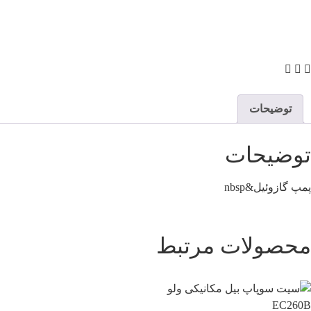
توضیحات
توضیحات
پمپ گازوئیل&nbsp
محصولات مرتبط