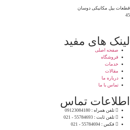
قطعات بیل مکانیکی دوسان
45
لینک های مفید
صفحه اصلی
فروشگاه
خدمات
مقالات
درباره ما
تماس با ما
اطلاعات تماس
تلفن همراه : 09123084180
تلفن ثابت : 55784693 - 021
فکس : 55784694 - 021