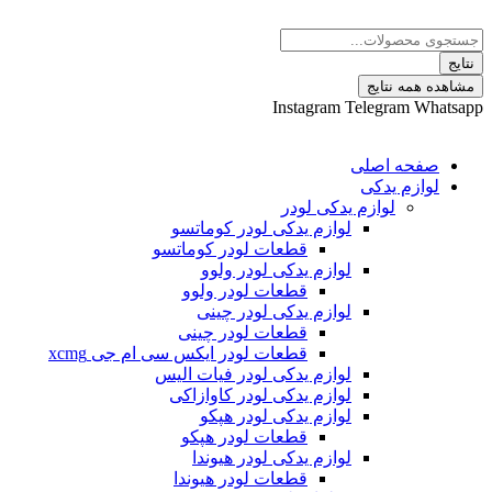
پرش
Search
به
...
محتوا
نتایج
مشاهده همه نتایج
Instagram
Telegram
Whatsapp
صفحه اصلی
لوازم یدکی
لوازم یدکی لودر
لوازم یدکی لودر کوماتسو
قطعات لودر کوماتسو
لوازم یدکی لودر ولوو
قطعات لودر ولوو
لوازم یدکی لودر چینی
قطعات لودر چینی
قطعات لودر ایکس سی ام جی xcmg
لوازم یدکی لودر فیات الیس
لوازم یدکی لودر کاوازاکی
لوازم یدکی لودر هپکو
قطعات لودر هپکو
لوازم یدکی لودر هیوندا
قطعات لودر هیوندا