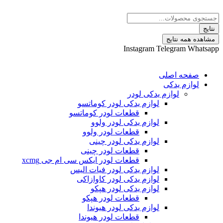
پرش
Search
به
...
محتوا
نتایج
مشاهده همه نتایج
Instagram
Telegram
Whatsapp
صفحه اصلی
لوازم یدکی
لوازم یدکی لودر
لوازم یدکی لودر کوماتسو
قطعات لودر کوماتسو
لوازم یدکی لودر ولوو
قطعات لودر ولوو
لوازم یدکی لودر چینی
قطعات لودر چینی
قطعات لودر ایکس سی ام جی xcmg
لوازم یدکی لودر فیات الیس
لوازم یدکی لودر کاوازاکی
لوازم یدکی لودر هپکو
قطعات لودر هپکو
لوازم یدکی لودر هیوندا
قطعات لودر هیوندا