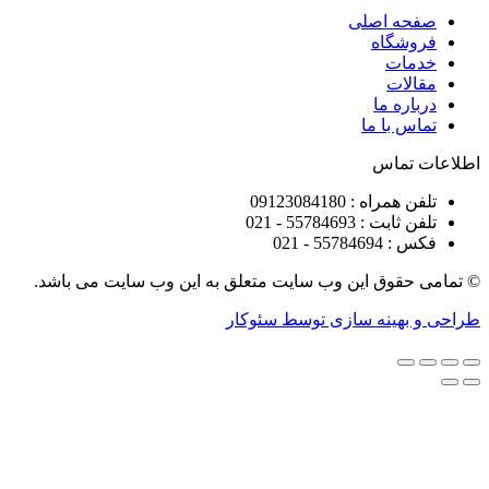
ه اصلی
شگاه
ات
ات
ره ما
 با ما
تماس
راه : 09123084180
 : 55784693 - 021
5578 - 021
قوق این وب سایت متعلق به این وب سایت می باشد.
هینه سازی توسط سئوکار