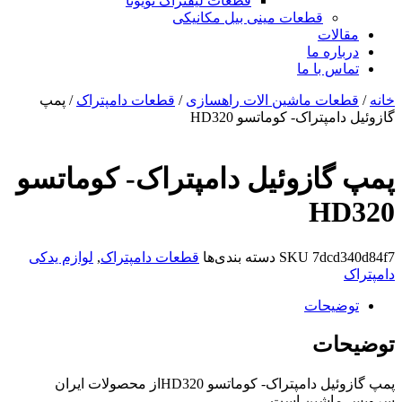
قطعات لیفتراک تویوتا
قطعات مینی بیل مکانیکی
ات
ره ما
 با ما
ات ماشین الات راهسازی
/
قطعات دامپتراک
/ پمپ
تراک- کوماتسو HD320
ازوئیل دامپتراک- کوماتسو
H
7dc
SKU
دسته بندی‌ها
قطعات دامپتراک
,
لوازم یدکی
یحات
ات
پمپ گازوئیل دامپتراک- کوماتسو HD320از محصولات ایران
شین است.