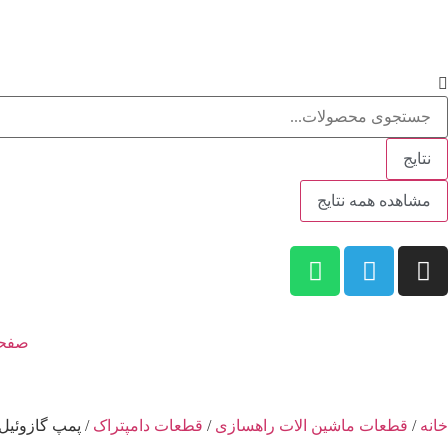
نتایج
مشاهده همه نتایج
صفحه
خانه
/
قطعات ماشین الات راهسازی
/
قطعات دامپتراک
/ پمپ گازوئیل د