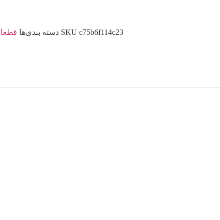
c75b6f114c23
SKU
دسته بندی‌ها
قطعات