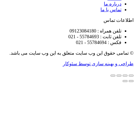
ره ما
 با ما
تماس
راه : 09123084180
 : 55784693 - 021
5578 - 021
قوق این وب سایت متعلق به این وب سایت می باشد.
هینه سازی توسط سئوکار