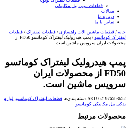
قطعات لیفتراک تویوتا
قطعات مینی بیل مکانیکی
ات
ره ما
 با ما
ات ماشین الات راهسازی
/
قطعات لیفتراک
/
قطعات
وماتسو
/ پمپ هیدرولیک لیفتراک کوماتسو FD50 از
ایران سرویس ماشین است.
یدرولیک لیفتراک کوماتسو
FD50 از محصولات ایران
س ماشین است.
6219
SKU
دسته بندی‌ها
قطعات لیفتراک کوماتسو
,
لوازم
مکانیکی کوماتسو
ات مرتبط