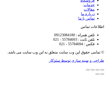
شگاه
ات
ات
ره ما
 با ما
تماس
راه : 09123084180
 : 55784693 - 021
5578 - 021
قوق این وب سایت متعلق به این وب سایت می باشد.
هینه سازی توسط سئوکار