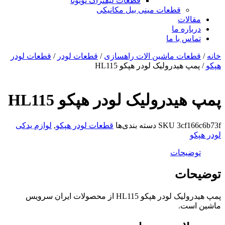
قطعات لیفتراک تویوتا
قطعات مینی بیل مکانیکی
ات
ره ما
 با ما
ات ماشین الات راهسازی
/
قطعات لودر
/
قطعات لودر
هیدرولیک لودر هپکو HL115
درولیک لودر هپکو HL115
3cf
SKU
دسته بندی‌ها
قطعات لودر هپکو
,
لوازم یدکی
یحات
ات
پمپ هیدرولیک لودر هپکو HL115 از محصولات ایران سرویس
ت.