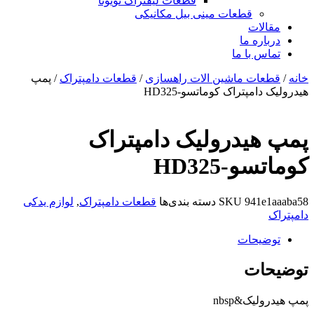
قطعات لیفتراک تویوتا
قطعات مینی بیل مکانیکی
ات
ره ما
 با ما
ات ماشین الات راهسازی
/
قطعات دامپتراک
/ پمپ
مپتراک کوماتسو-HD325
یدرولیک دامپتراک
-HD325
941
SKU
دسته بندی‌ها
قطعات دامپتراک
,
لوازم یدکی
یحات
ات
ک&nbsp