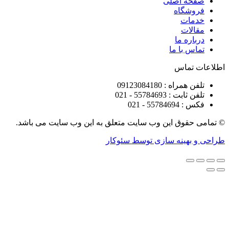
ه اصلی
شگاه
ات
ات
ره ما
 با ما
تماس
راه : 09123084180
 : 55784693 - 021
5578 - 021
قوق این وب سایت متعلق به این وب سایت می باشد.
هینه سازی توسط سئوکار