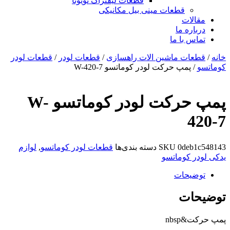
قطعات لیفتراک تویوتا
قطعات مینی بیل مکانیکی
ات
ره ما
 با ما
ات ماشین الات راهسازی
/
قطعات لودر
/
قطعات لودر
پمپ حرکت لودر کوماتسو W-420-7
پمپ حرکت لودر کوماتسو W-
0de
SKU
دسته بندی‌ها
قطعات لودر کوماتسو
,
لوازم
 کوماتسو
یحات
ات
nbs