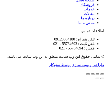
ه اصلی
شگاه
ات
ات
ره ما
 با ما
تماس
راه : 09123084180
 : 55784693 - 021
5578 - 021
قوق این وب سایت متعلق به این وب سایت می باشد.
هینه سازی توسط سئوکار