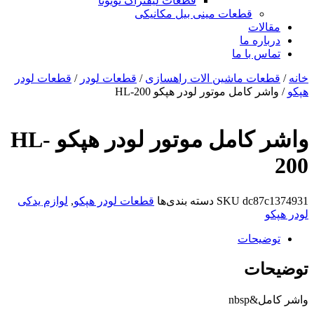
قطعات لیفتراک تویوتا
قطعات مینی بیل مکانیکی
ات
ره ما
 با ما
ات ماشین الات راهسازی
/
قطعات لودر
/
قطعات لودر
 کامل موتور لودر هپکو HL-200
واشر کامل موتور لودر هپکو HL-
dc8
SKU
دسته بندی‌ها
قطعات لودر هپکو
,
لوازم یدکی
یحات
ات
nbs