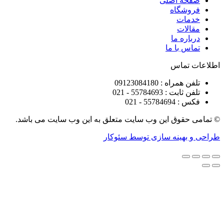
ه اصلی
شگاه
ات
ات
ره ما
 با ما
تماس
راه : 09123084180
 : 55784693 - 021
5578 - 021
قوق این وب سایت متعلق به این وب سایت می باشد.
هینه سازی توسط سئوکار