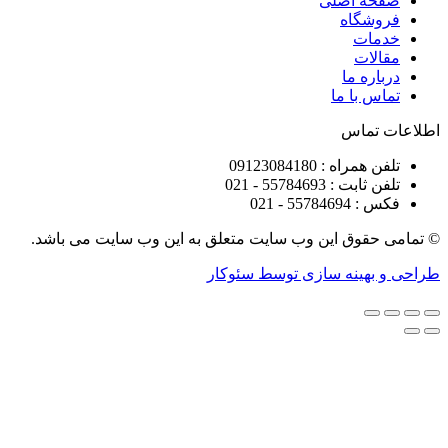
ه اصلی
شگاه
ات
ات
ره ما
 با ما
تماس
راه : 09123084180
 : 55784693 - 021
5578 - 021
قوق این وب سایت متعلق به این وب سایت می باشد.
هینه سازی توسط سئوکار