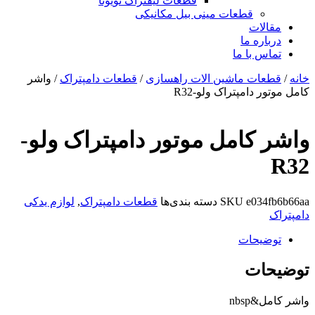
قطعات لیفتراک تویوتا
قطعات مینی بیل مکانیکی
ات
ره ما
 با ما
ات ماشین الات راهسازی
/
قطعات دامپتراک
/ واشر
دامپتراک ولو-R32
کامل موتور دامپتراک ولو-
e03
SKU
دسته بندی‌ها
قطعات دامپتراک
,
لوازم یدکی
یحات
ات
nbs