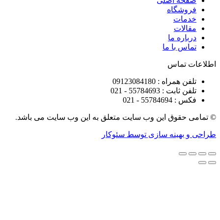
ه اصلی
شگاه
ات
ات
ره ما
 با ما
تماس
راه : 09123084180
 : 55784693 - 021
5578 - 021
قوق این وب سایت متعلق به این وب سایت می باشد.
هینه سازی توسط سئوکار