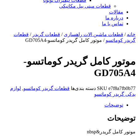
قطعات لیفتراک تویوتا
قطعات مینی بیل مکانیکی
ات
ره ما
 با ما
ات ماشین الات راهسازی
/
قطعات گریدر
/
قطعات
اتسو
/ موتور کامل گریدر کوماتسو-GD705A4
 کامل گریدر کوماتسو-
GD7
e7f
SKU
دسته بندی‌ها
قطعات گریدر کوماتسو
,
لوازم
ر کوماتسو
یحات
ات
گریدر&nbsp