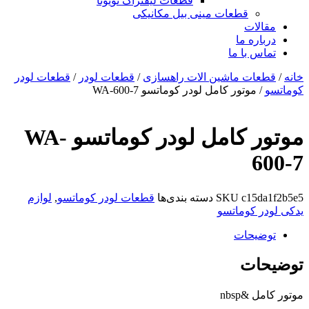
قطعات لیفتراک تویوتا
قطعات مینی بیل مکانیکی
ات
ره ما
 با ما
ات ماشین الات راهسازی
/
قطعات لودر
/
قطعات لودر
موتور کامل لودر کوماتسو WA-600-7
موتور کامل لودر کوماتسو WA-
c15
SKU
دسته بندی‌ها
قطعات لودر کوماتسو
,
لوازم
 کوماتسو
یحات
ات
nbsp