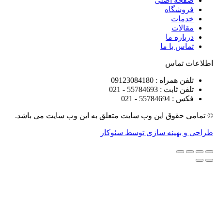
ه اصلی
شگاه
ات
ات
ره ما
 با ما
تماس
راه : 09123084180
 : 55784693 - 021
5578 - 021
قوق این وب سایت متعلق به این وب سایت می باشد.
هینه سازی توسط سئوکار