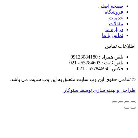
ه اصلی
شگاه
ات
ات
ره ما
 با ما
تماس
راه : 09123084180
 : 55784693 - 021
5578 - 021
قوق این وب سایت متعلق به این وب سایت می باشد.
هینه سازی توسط سئوکار