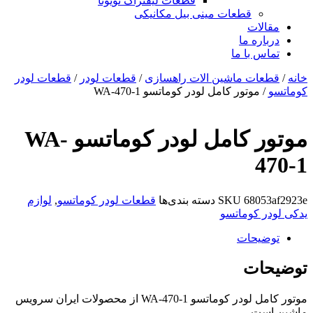
قطعات لیفتراک تویوتا
قطعات مینی بیل مکانیکی
ات
ره ما
 با ما
ات ماشین الات راهسازی
/
قطعات لودر
/
قطعات لودر
موتور کامل لودر کوماتسو WA-470-1
موتور کامل لودر کوماتسو WA-
680
SKU
دسته بندی‌ها
قطعات لودر کوماتسو
,
لوازم
 کوماتسو
یحات
ات
موتور کامل لودر کوماتسو WA-470-1 از محصولات ایران سرویس
ت.