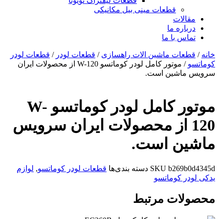
قطعات لیفتراک تویوتا
قطعات مینی بیل مکانیکی
ات
ره ما
 با ما
ات ماشین الات راهسازی
/
قطعات لودر
/
قطعات لودر
/ موتور کامل لودر کوماتسو W-120 از محصولات ایران
شین است.
موتور کامل لودر کوماتسو W-
1 از محصولات ایران سرویس
ن است.
b269
SKU
دسته بندی‌ها
قطعات لودر کوماتسو
,
لوازم
 کوماتسو
ات مرتبط