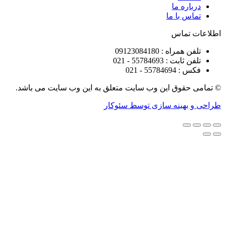
ره ما
 با ما
تماس
راه : 09123084180
 : 55784693 - 021
5578 - 021
قوق این وب سایت متعلق به این وب سایت می باشد.
هینه سازی توسط سئوکار