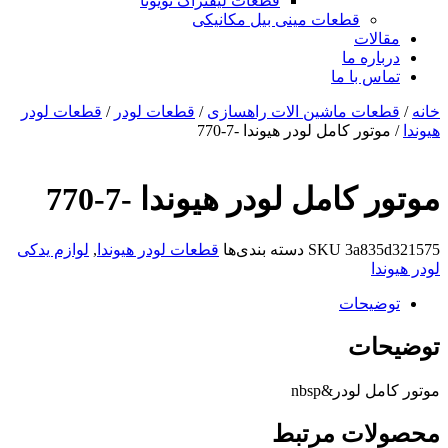
قطعات لیفتراک تویوتا
قطعات مینی بیل مکانیکی
ات
ره ما
 با ما
ات ماشین الات راهسازی
/
قطعات لودر
/
قطعات لودر
ور کامل لودر هیوندا -7-770
کامل لودر هیوندا -7-770
3a8
SKU
دسته بندی‌ها
قطعات لودر هیوندا
,
لوازم یدکی
یحات
ات
لودر&nbsp
ات مرتبط