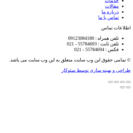
ات
ات
ره ما
 با ما
تماس
راه : 09123084180
 : 55784693 - 021
5578 - 021
قوق این وب سایت متعلق به این وب سایت می باشد.
هینه سازی توسط سئوکار