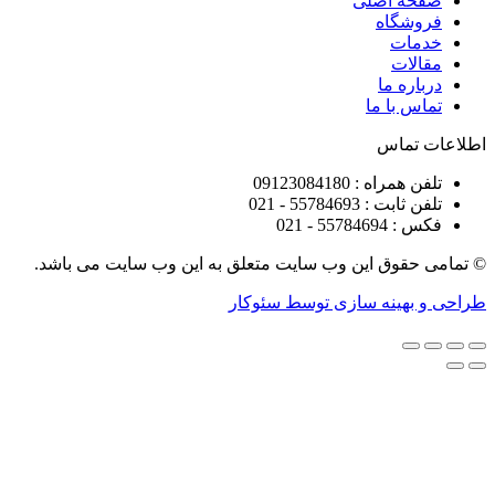
ه اصلی
شگاه
ات
ات
ره ما
 با ما
تماس
راه : 09123084180
 : 55784693 - 021
5578 - 021
قوق این وب سایت متعلق به این وب سایت می باشد.
هینه سازی توسط سئوکار