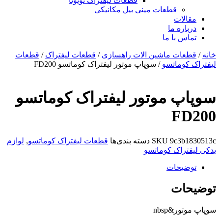
قطعات لیفتراک تویوتا
قطعات مینی بیل مکانیکی
ات
ره ما
 با ما
ات ماشین الات راهسازی
/
قطعات لیفتراک
/
قطعات
وماتسو
/ سوپاپ موتور لیفتراک کوماتسو FD200
 موتور لیفتراک کوماتسو
F
9c3
SKU
دسته بندی‌ها
قطعات لیفتراک کوماتسو
,
لوازم
راک کوماتسو
یحات
ات
&nbsp