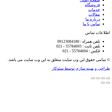
ه اصلی
شگاه
ات
ات
ره ما
 با ما
تماس
راه : 09123084180
 : 55784693 - 021
5578 - 021
قوق این وب سایت متعلق به این وب سایت می باشد.
هینه سازی توسط سئوکار