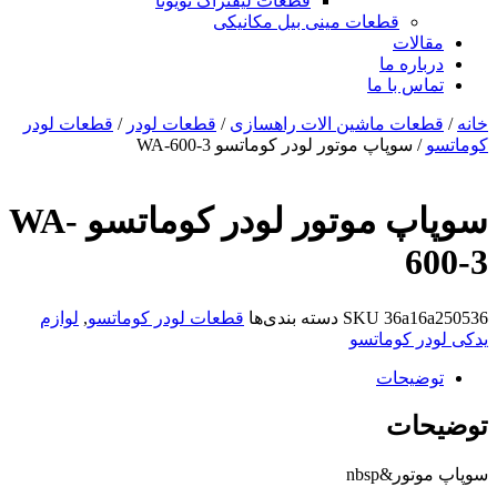
قطعات لیفتراک تویوتا
قطعات مینی بیل مکانیکی
ات
ره ما
 با ما
ات ماشین الات راهسازی
/
قطعات لودر
/
قطعات لودر
سوپاپ موتور لودر کوماتسو WA-600-3
سوپاپ موتور لودر کوماتسو WA-
36a
SKU
دسته بندی‌ها
قطعات لودر کوماتسو
,
لوازم
 کوماتسو
یحات
ات
&nbsp