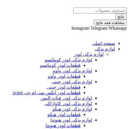
پرش
Search
به
...
محتوا
نتایج
مشاهده همه نتایج
Instagram
Telegram
Whatsapp
صفحه اصلی
لوازم یدکی
لوازم یدکی لودر
لوازم یدکی لودر کوماتسو
قطعات لودر کوماتسو
لوازم یدکی لودر ولوو
قطعات لودر ولوو
لوازم یدکی لودر چینی
قطعات لودر چینی
قطعات لودر ایکس سی ام جی xcmg
لوازم یدکی لودر فیات الیس
لوازم یدکی لودر کاوازاکی
لوازم یدکی لودر هپکو
قطعات لودر هپکو
لوازم یدکی لودر هیوندا
قطعات لودر هیوندا