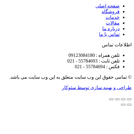
ه اصلی
شگاه
ات
ات
ره ما
 با ما
تماس
راه : 09123084180
 : 55784693 - 021
5578 - 021
قوق این وب سایت متعلق به این وب سایت می باشد.
هینه سازی توسط سئوکار