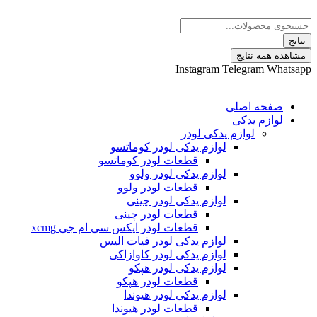
پرش
Search
به
...
محتوا
نتایج
مشاهده همه نتایج
Instagram
Telegram
Whatsapp
صفحه اصلی
لوازم یدکی
لوازم یدکی لودر
لوازم یدکی لودر کوماتسو
قطعات لودر کوماتسو
لوازم یدکی لودر ولوو
قطعات لودر ولوو
لوازم یدکی لودر چینی
قطعات لودر چینی
قطعات لودر ایکس سی ام جی xcmg
لوازم یدکی لودر فیات الیس
لوازم یدکی لودر کاوازاکی
لوازم یدکی لودر هپکو
قطعات لودر هپکو
لوازم یدکی لودر هیوندا
قطعات لودر هیوندا