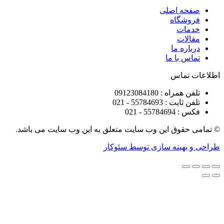
ه اصلی
شگاه
ات
ات
ره ما
 با ما
تماس
راه : 09123084180
 : 55784693 - 021
5578 - 021
قوق این وب سایت متعلق به این وب سایت می باشد.
هینه سازی توسط سئوکار