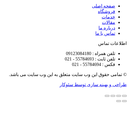
ه اصلی
شگاه
ات
ات
ره ما
 با ما
تماس
راه : 09123084180
 : 55784693 - 021
5578 - 021
قوق این وب سایت متعلق به این وب سایت می باشد.
هینه سازی توسط سئوکار