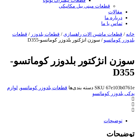
قطعات لیفتراک تویوتا
قطعات مینی بیل مکانیکی
ات
ره ما
 با ما
ات ماشین الات راهسازی
/
قطعات بلدوزر
/
قطعات
ماتسو
/ سوزن انژکتور بلدوزر کوماتسو-D355
انژکتور بلدوزر کوماتسو-
67e
SKU
دسته بندی‌ها
قطعات بلدوزر کوماتسو
,
لوازم
زر کوماتسو
یحات
ات