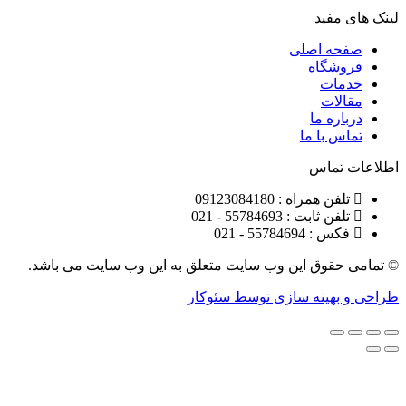
مفید
ه اصلی
شگاه
ات
ات
ره ما
 با ما
تماس
ن همراه : 09123084180
 ثابت : 55784693 - 021
 55784694 - 021
قوق این وب سایت متعلق به این وب سایت می باشد.
هینه سازی توسط سئوکار