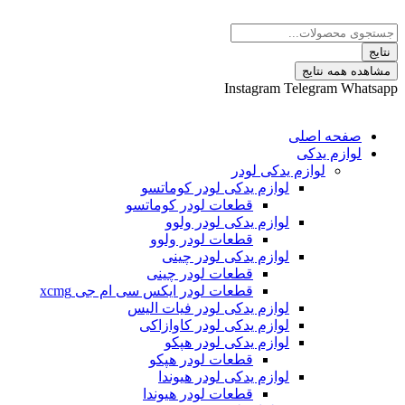
پرش
Search
به
...
محتوا
نتایج
مشاهده همه نتایج
Instagram
Telegram
Whatsapp
صفحه اصلی
لوازم یدکی
لوازم یدکی لودر
لوازم یدکی لودر کوماتسو
قطعات لودر کوماتسو
لوازم یدکی لودر ولوو
قطعات لودر ولوو
لوازم یدکی لودر چینی
قطعات لودر چینی
قطعات لودر ایکس سی ام جی xcmg
لوازم یدکی لودر فیات الیس
لوازم یدکی لودر کاوازاکی
لوازم یدکی لودر هپکو
قطعات لودر هپکو
لوازم یدکی لودر هیوندا
قطعات لودر هیوندا