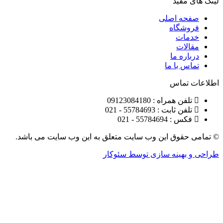
مفید
ه اصلی
شگاه
ات
ات
ره ما
 با ما
تماس
ن همراه : 09123084180
 ثابت : 55784693 - 021
 55784694 - 021
قوق این وب سایت متعلق به این وب سایت می باشد.
هینه سازی توسط سئوکار