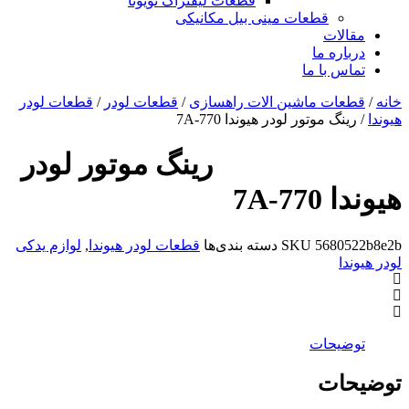
قطعات لیفتراک تویوتا
قطعات مینی بیل مکانیکی
ات
ره ما
 با ما
ات ماشین الات راهسازی
/
قطعات لودر
/
قطعات لودر
 موتور لودر هیوندا 770-7A
رینگ موتور لودر
-7A
568
SKU
دسته بندی‌ها
قطعات لودر هیوندا
,
لوازم یدکی
یحات
ات