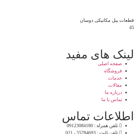
یل مکانیکی دوسان
 های مفید
حه اصلی
وشگاه
مات
الات
اره ما
اس با ما
اعات تماس
تلفن همراه : 09123084180
تلفن ثابت : 55784693 - 021