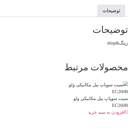
یحات
یحات
لات مرتبط
اپ بیل مکانیکی ولو
 به سبد خرید