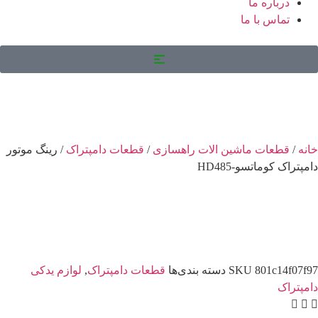
اره ما
اس با ما
عات ماشین الات راهسازی
/
قطعات دامپتراک
/ رینگ موتور
وماتسو-HD485
801c
SKU
دسته بندی‌ها
قطعات دامپتراک
,
لوازم یدکی