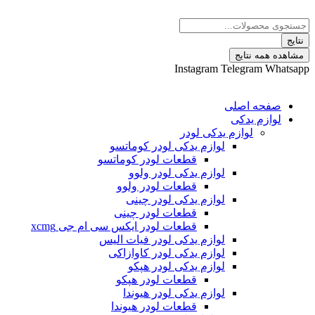
پرش
Search
به
...
محتوا
نتایج
مشاهده همه نتایج
Instagram
Telegram
Whatsapp
صفحه اصلی
لوازم یدکی
لوازم یدکی لودر
لوازم یدکی لودر کوماتسو
قطعات لودر کوماتسو
لوازم یدکی لودر ولوو
قطعات لودر ولوو
لوازم یدکی لودر چینی
قطعات لودر چینی
قطعات لودر ایکس سی ام جی xcmg
لوازم یدکی لودر فیات الیس
لوازم یدکی لودر کاوازاکی
لوازم یدکی لودر هپکو
قطعات لودر هپکو
لوازم یدکی لودر هیوندا
قطعات لودر هیوندا