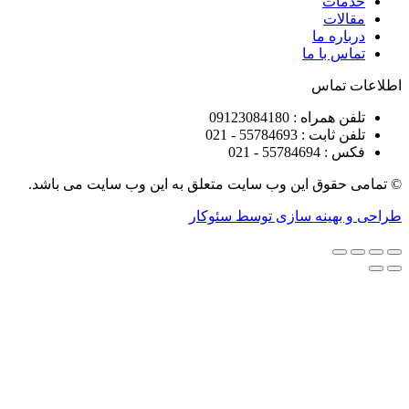
ات
ات
ره ما
 با ما
تماس
راه : 09123084180
 : 55784693 - 021
5578 - 021
قوق این وب سایت متعلق به این وب سایت می باشد.
هینه سازی توسط سئوکار