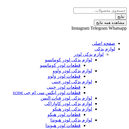
پرش
Search
به
...
محتوا
نتایج
مشاهده همه نتایج
Instagram
Telegram
Whatsapp
صفحه اصلی
لوازم یدکی
لوازم یدکی لودر
لوازم یدکی لودر کوماتسو
قطعات لودر کوماتسو
لوازم یدکی لودر ولوو
قطعات لودر ولوو
لوازم یدکی لودر چینی
قطعات لودر چینی
قطعات لودر ایکس سی ام جی xcmg
لوازم یدکی لودر فیات الیس
لوازم یدکی لودر کاوازاکی
لوازم یدکی لودر هپکو
قطعات لودر هپکو
لوازم یدکی لودر هیوندا
قطعات لودر هیوندا