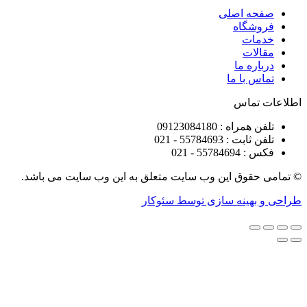
ه اصلی
شگاه
ات
ات
ره ما
 با ما
تماس
راه : 09123084180
 : 55784693 - 021
5578 - 021
قوق این وب سایت متعلق به این وب سایت می باشد.
هینه سازی توسط سئوکار