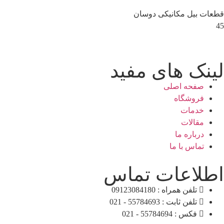
قطعات بیل مکانیکی دوسان
45
لینک های مفید
صفحه اصلی
فروشگاه
خدمات
مقالات
درباره ما
تماس با ما
اطلاعات تماس
تلفن همراه : 09123084180
تلفن ثابت : 55784693 - 021
فکس : 55784694 - 021