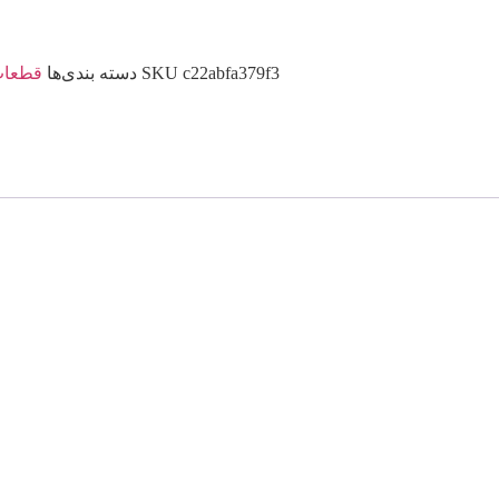
c22abfa379f3
SKU
دسته بندی‌ها
قطعات 