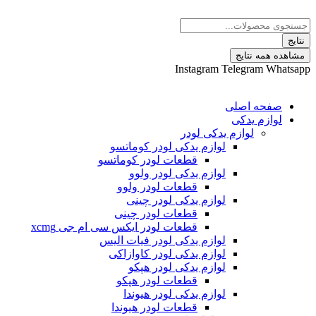
پرش
Search
به
...
محتوا
نتایج
مشاهده همه نتایج
Instagram
Telegram
Whatsapp
صفحه اصلی
لوازم یدکی
لوازم یدکی لودر
لوازم یدکی لودر کوماتسو
قطعات لودر کوماتسو
لوازم یدکی لودر ولوو
قطعات لودر ولوو
لوازم یدکی لودر چینی
قطعات لودر چینی
قطعات لودر ایکس سی ام جی xcmg
لوازم یدکی لودر فیات الیس
لوازم یدکی لودر کاوازاکی
لوازم یدکی لودر هپکو
قطعات لودر هپکو
لوازم یدکی لودر هیوندا
قطعات لودر هیوندا