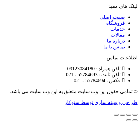
مفید
ه اصلی
شگاه
ات
ات
ره ما
 با ما
تماس
ن همراه : 09123084180
 ثابت : 55784693 - 021
 55784694 - 021
قوق این وب سایت متعلق به این وب سایت می باشد.
هینه سازی توسط سئوکار