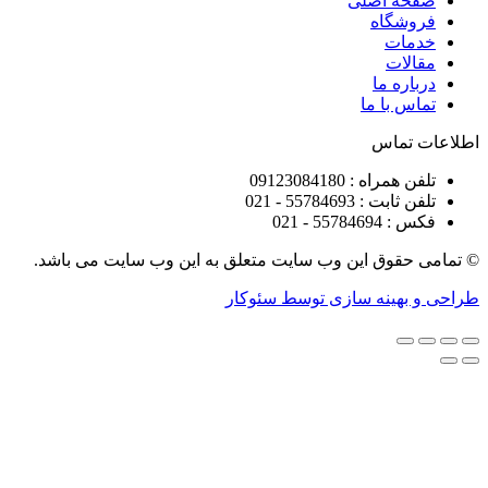
ه اصلی
شگاه
ات
ات
ره ما
 با ما
تماس
راه : 09123084180
 : 55784693 - 021
5578 - 021
قوق این وب سایت متعلق به این وب سایت می باشد.
هینه سازی توسط سئوکار