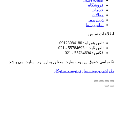
ه اصلی
شگاه
ات
ات
ره ما
 با ما
تماس
راه : 09123084180
 : 55784693 - 021
5578 - 021
قوق این وب سایت متعلق به این وب سایت می باشد.
هینه سازی توسط سئوکار