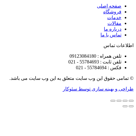
ه اصلی
شگاه
ات
ات
ره ما
 با ما
تماس
راه : 09123084180
 : 55784693 - 021
5578 - 021
قوق این وب سایت متعلق به این وب سایت می باشد.
هینه سازی توسط سئوکار