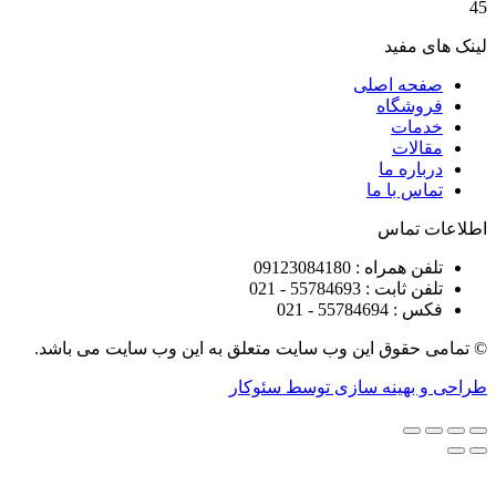
مفید
ه اصلی
شگاه
ات
ات
ره ما
 با ما
تماس
راه : 09123084180
 : 55784693 - 021
5578 - 021
قوق این وب سایت متعلق به این وب سایت می باشد.
هینه سازی توسط سئوکار