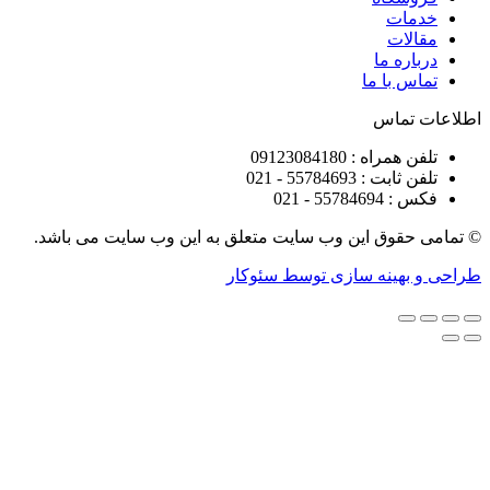
ات
ات
ره ما
 با ما
تماس
راه : 09123084180
 : 55784693 - 021
5578 - 021
قوق این وب سایت متعلق به این وب سایت می باشد.
هینه سازی توسط سئوکار