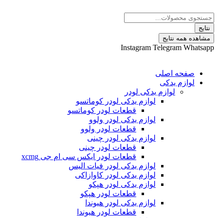
پرش
Search
به
...
محتوا
نتایج
مشاهده همه نتایج
Instagram
Telegram
Whatsapp
صفحه اصلی
لوازم یدکی
لوازم یدکی لودر
لوازم یدکی لودر کوماتسو
قطعات لودر کوماتسو
لوازم یدکی لودر ولوو
قطعات لودر ولوو
لوازم یدکی لودر چینی
قطعات لودر چینی
قطعات لودر ایکس سی ام جی xcmg
لوازم یدکی لودر فیات الیس
لوازم یدکی لودر کاوازاکی
لوازم یدکی لودر هپکو
قطعات لودر هپکو
لوازم یدکی لودر هیوندا
قطعات لودر هیوندا