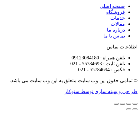
ه اصلی
شگاه
ات
ات
ره ما
 با ما
تماس
راه : 09123084180
 : 55784693 - 021
5578 - 021
قوق این وب سایت متعلق به این وب سایت می باشد.
هینه سازی توسط سئوکار